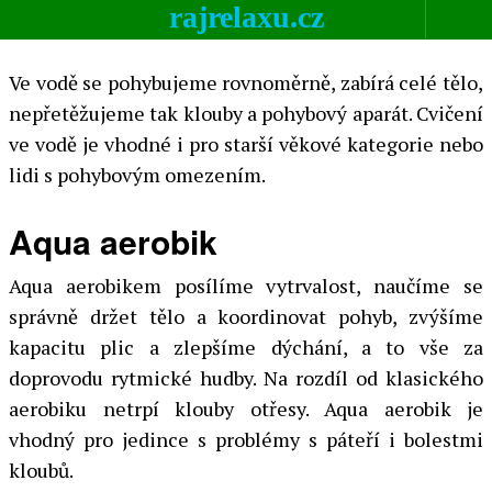
rajrelaxu.cz
hmotnost.
Ve vodě se pohybujeme rovnoměrně, zabírá celé tělo,
nepřetěžujeme tak klouby a pohybový aparát. Cvičení
ve vodě je vhodné i pro starší věkové kategorie nebo
lidi s pohybovým omezením.
Aqua aerobik
Aqua aerobikem posílíme vytrvalost, naučíme se
správně držet tělo a koordinovat pohyb, zvýšíme
kapacitu plic a zlepšíme dýchání, a to vše za
doprovodu rytmické hudby. Na rozdíl od klasického
aerobiku netrpí klouby otřesy. Aqua aerobik je
vhodný pro jedince s problémy s páteří i bolestmi
kloubů.