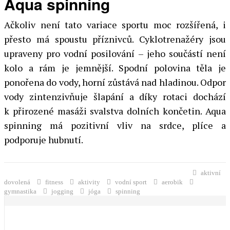
Aqua spinning
Ačkoliv není tato variace sportu moc rozšířená, i
přesto má spoustu příznivců. Cyklotrenažéry jsou
upraveny pro vodní posilování – jeho součástí není
kolo a rám je jemnější. Spodní polovina těla je
ponořena do vody, horní zůstává nad hladinou. Odpor
vody zintenzivňuje šlapání a díky rotaci dochází
k přirozené masáži svalstva dolních končetin. Aqua
spinning má pozitivní vliv na srdce, plíce a
podporuje hubnutí.
aktivní
dovolená
fitness
aktivity
vodní sport
aerobik
gymnastika
jogging
jóga
spinning