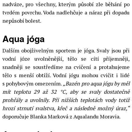
nadváze, pro všechny, kterým působí zle běhání po
tvrdém povrchu. Voda nadlehčuje a náraz při dopadu
nepůsobí bolest.
Aqua jóga
Dalším obojživelným sportem je jóga. Svaly jsou při
vodní józe uvolněnější, tělo se cítí příjemněji,
snadněji se soustředíme na cvičení a protahujeme
tělo s menší obtíží. Vodní jógu mohou cvičit i lidé
s pohybovým omezením.
„Bazén pro aqua jógu by měl
mít teplotu 29 až 32 °C, aby se svaly dostatečně
prohřály a uvolnily. Při nižších teplotách vody totiž
hrozí strnutí svalstva, křeč a následně možný úraz,“
doporučuje Blanka Marková z Aqualandu Moravia.